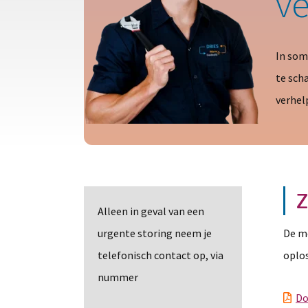
v
In som
te sch
verhel
Z
Alleen in geval van een
urgente storing neem je
De me
telefonisch contact op, via
oplo
nummer
Do