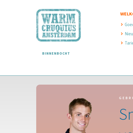
WELK
Goe
Nieu
Tari
BINNENBOCHT
GEBR
Sn