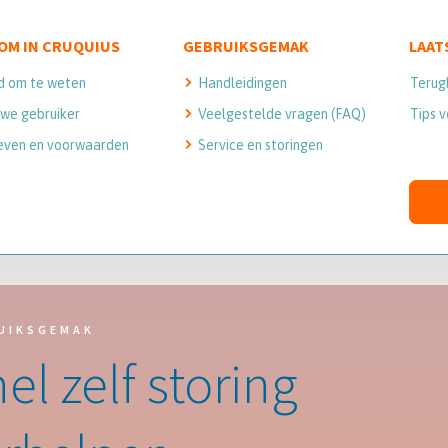
OM IN CRUQUIUS
GEBRUIKSGEMAK
LAAT
d om te weten
Handleidingen
Terug
we gebruiker
Veelgestelde vragen (FAQ)
Tips v
even en voorwaarden
Service en storingen
UIKSGEMAK
el zelf storing