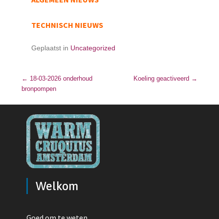
TECHNISCH NIEUWS
Geplaatst in
Uncategorized
←
18-03-2026 onderhoud
Bericht navigatie
Koeling geactiveerd
→
bronpompen
Welkom
Goed om te weten